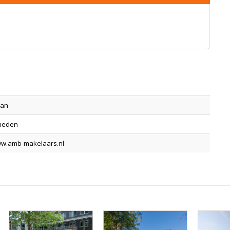
aan
 heden
ww.amb-makelaars.nl