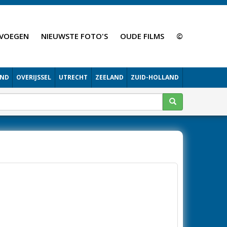
VOEGEN
NIEUWSTE FOTO'S
OUDE FILMS
©
AND
OVERIJSSEL
UTRECHT
ZEELAND
ZUID-HOLLAND