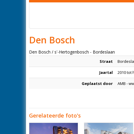
Den Bosch
Den Bosch / s'-Hertogenbosch - Bordeslaan
Straat
Bordesl
Jaartal
2010 tot
Geplaatst door
AMB - w
Gerelateerde foto's