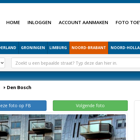
HOME
INLOGGEN
ACCOUNT AANMAKEN
FOTO TOE
DERLAND
GRONINGEN
LIMBURG
NOORD-BRABANT
NOORD-HOLL
h
Den Bosch
deze foto op FB
Volgende foto