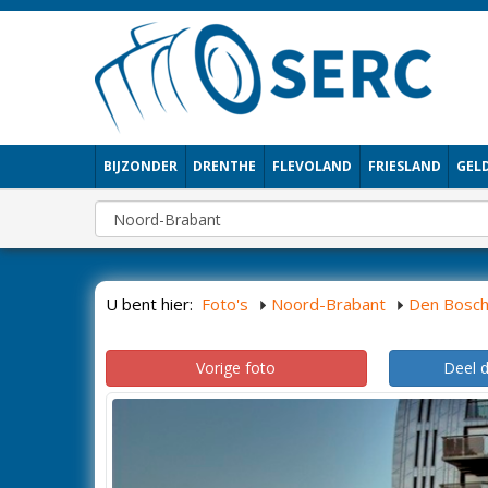
BIJZONDER
DRENTHE
FLEVOLAND
FRIESLAND
GEL
U bent hier:
Foto's
Noord-Brabant
Den Bosc
Vorige foto
Deel 