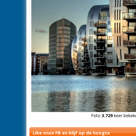
Foto
3.729
keer bekeke
Like onze FB en blijf op de hoogte