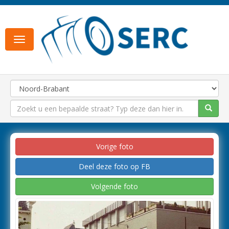
Toggle
navigation
Vorige foto
Deel deze foto op FB
Volgende foto