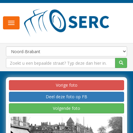
Toggle
navigation
Vorige foto
Deel deze foto op FB
Volgende foto