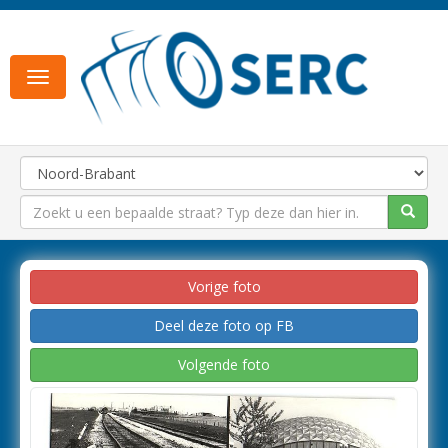
Toggle
navigation
Vorige foto
Deel deze foto op FB
Volgende foto