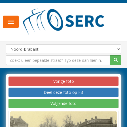
Toggle
navigation
Vorige foto
Deel deze foto op FB
Volgende foto