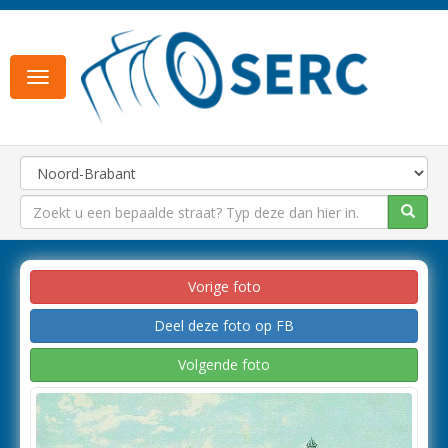
Toggle
navigation
Vorige foto
Deel deze foto op FB
Volgende foto