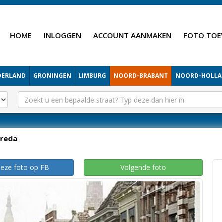
HOME
INLOGGEN
ACCOUNT AANMAKEN
FOTO TOE
DERLAND
GRONINGEN
LIMBURG
NOORD-BRABANT
NOORD-HOLL
reda
deze foto op FB
Volgende foto