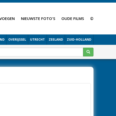
VOEGEN
NIEUWSTE FOTO'S
OUDE FILMS
©
AND
OVERIJSSEL
UTRECHT
ZEELAND
ZUID-HOLLAND