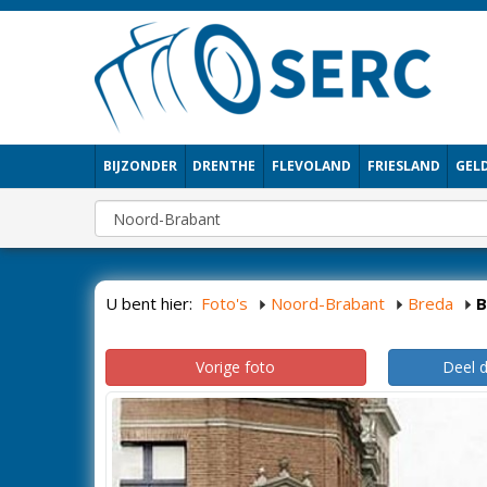
BIJZONDER
DRENTHE
FLEVOLAND
FRIESLAND
GEL
U bent hier:
Foto's
Noord-Brabant
Breda
B
Vorige foto
Deel 