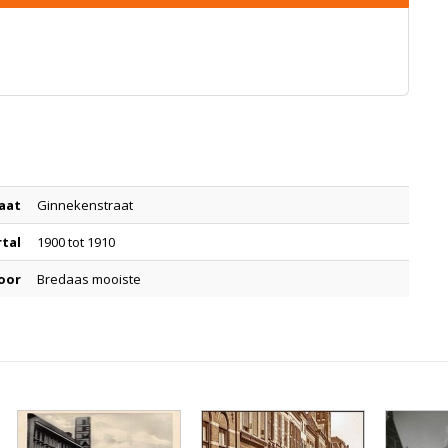
aat
Ginnekenstraat
rtal
1900 tot 1910
oor
Bredaas mooiste