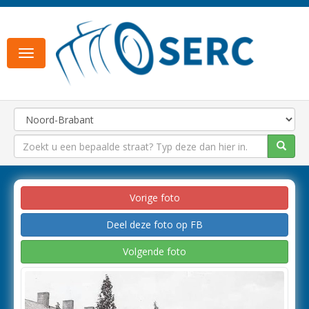
Toggle
navigation
Vorige foto
Deel deze foto op FB
Volgende foto