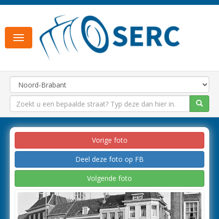
Toggle
navigation
Vorige foto
Deel deze foto op FB
Volgende foto