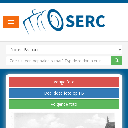
Toggle
navigation
Vorige foto
Deel deze foto op FB
Volgende foto