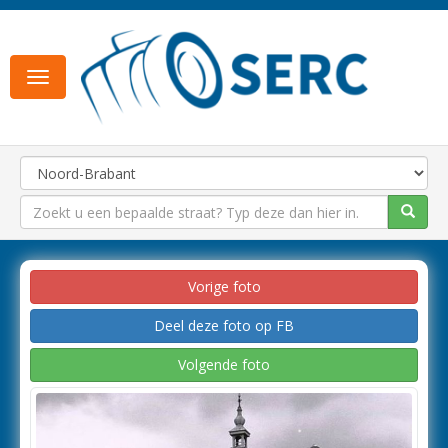
Toggle
navigation
Vorige foto
Deel deze foto op FB
Volgende foto