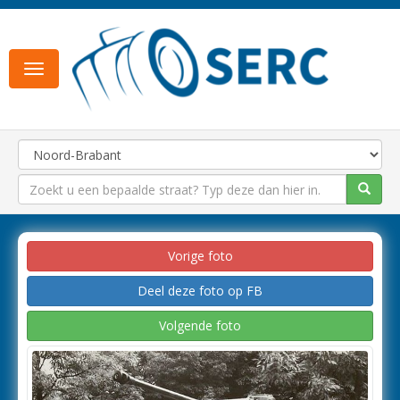
Toggle
navigation
Vorige foto
Deel deze foto op FB
Volgende foto