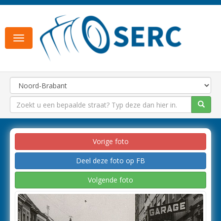
Toggle
navigation
Vorige foto
Deel deze foto op FB
Volgende foto