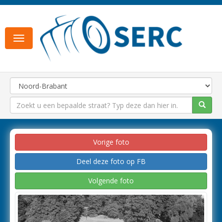
Toggle
navigation
Vorige foto
Deel deze foto op FB
Volgende foto