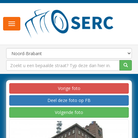
Toggle
navigation
Vorige foto
Deel deze foto op FB
Volgende foto