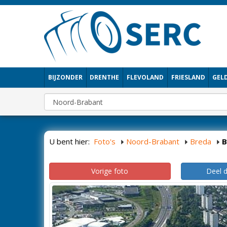
BIJZONDER
DRENTHE
FLEVOLAND
FRIESLAND
GEL
U bent hier:
Foto's
Noord-Brabant
Breda
B
Vorige foto
Deel 