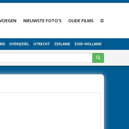
VOEGEN
NIEUWSTE FOTO'S
OUDE FILMS
©
AND
OVERIJSSEL
UTRECHT
ZEELAND
ZUID-HOLLAND