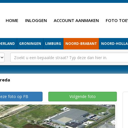
HOME
INLOGGEN
ACCOUNT AANMAKEN
FOTO TOE
DERLAND
GRONINGEN
LIMBURG
NOORD-BRABANT
NOORD-HOLL
reda
deze foto op FB
Volgende foto