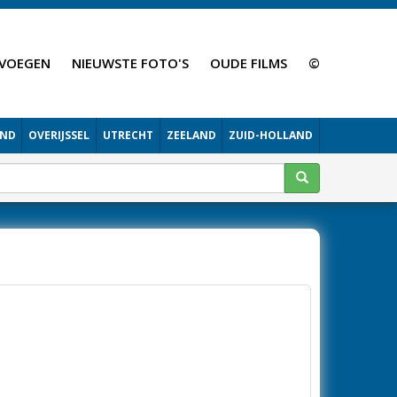
VOEGEN
NIEUWSTE FOTO'S
OUDE FILMS
©
AND
OVERIJSSEL
UTRECHT
ZEELAND
ZUID-HOLLAND