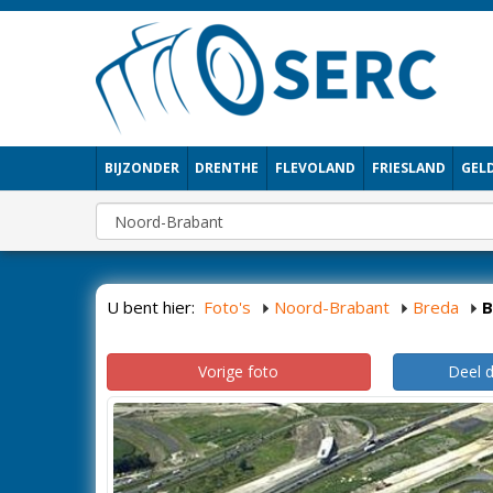
BIJZONDER
DRENTHE
FLEVOLAND
FRIESLAND
GEL
U bent hier:
Foto's
Noord-Brabant
Breda
B
Vorige foto
Deel 