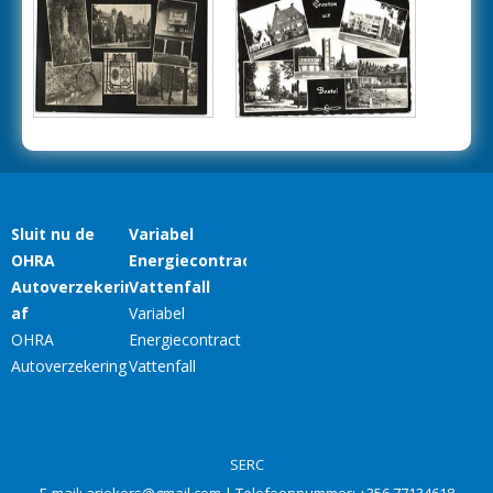
SERC
E-mail:
ariekers@gmail.com
| Telefoonnummer:
+356 77134618