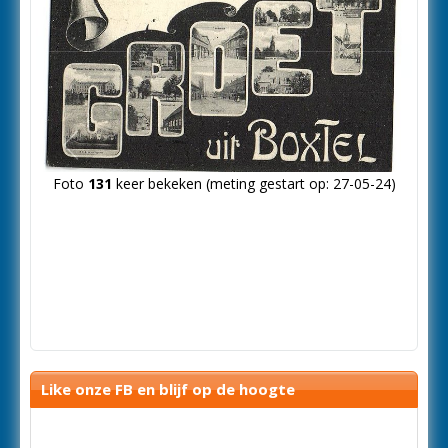
Vorige
Foto
131
keer bekeken (meting gestart op: 27-05-24)
foto
Like onze FB en blijf op de hoogte