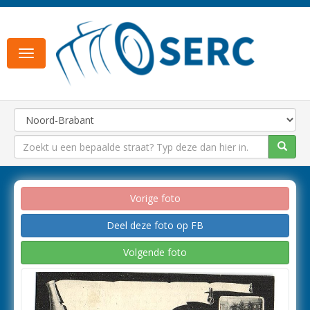
Toggle
navigation
Vorige foto
Deel deze foto op FB
Volgende foto