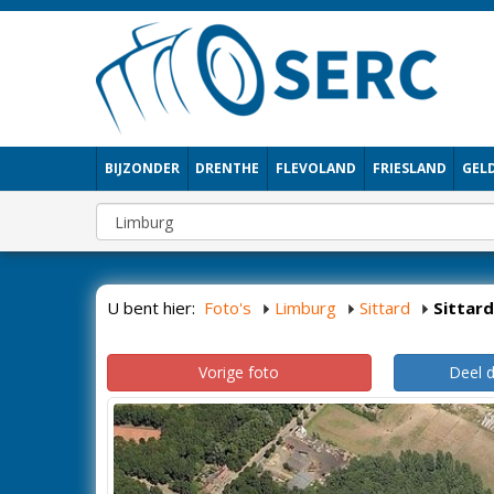
BIJZONDER
DRENTHE
FLEVOLAND
FRIESLAND
GEL
U bent hier:
Foto's
Limburg
Sittard
Sittard
Vorige foto
Deel 