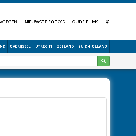
VOEGEN
NIEUWSTE FOTO'S
OUDE FILMS
©
AND
OVERIJSSEL
UTRECHT
ZEELAND
ZUID-HOLLAND