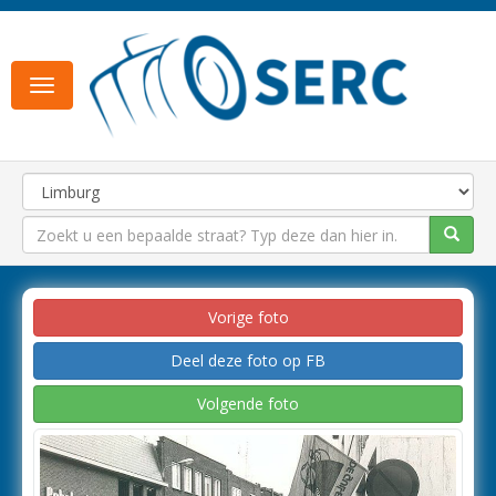
Toggle
navigation
Vorige foto
Deel deze foto op FB
Volgende foto