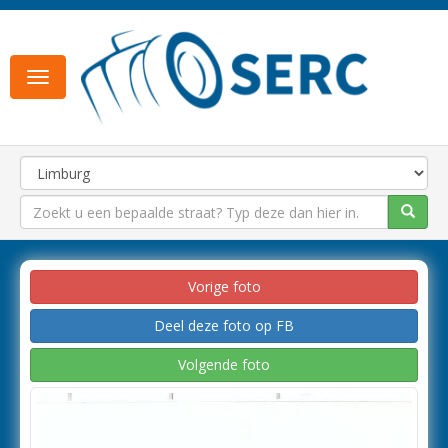
Toggle
navigation
Vorige foto
Deel deze foto op FB
Volgende foto