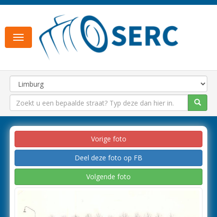
Toggle
navigation
Vorige foto
Deel deze foto op FB
Volgende foto