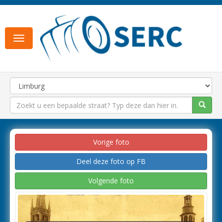
Toggle
navigation
Vorige foto
Deel deze foto op FB
Volgende foto