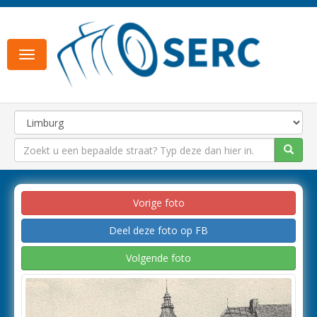
Toggle
navigation
Vorige foto
Deel deze foto op FB
Volgende foto