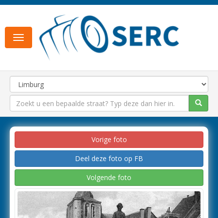
Toggle
navigation
Vorige foto
Deel deze foto op FB
Volgende foto