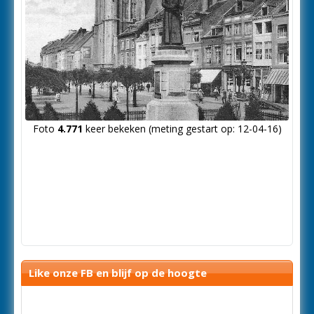
Foto
4.771
keer bekeken (meting gestart op: 12-04-16)
Like onze FB en blijf op de hoogte