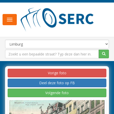
Toggle
navigation
Vorige foto
Deel deze foto op FB
Volgende foto