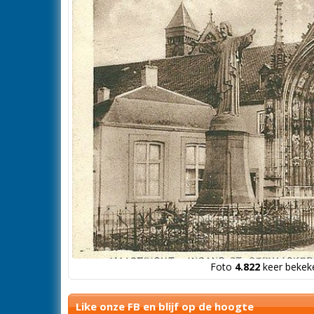
Foto
4.822
keer bekeke
Like onze FB en blijf op de hoogte