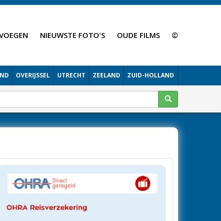
VOEGEN
NIEUWSTE FOTO'S
OUDE FILMS
©
AND
OVERIJSSEL
UTRECHT
ZEELAND
ZUID-HOLLAND