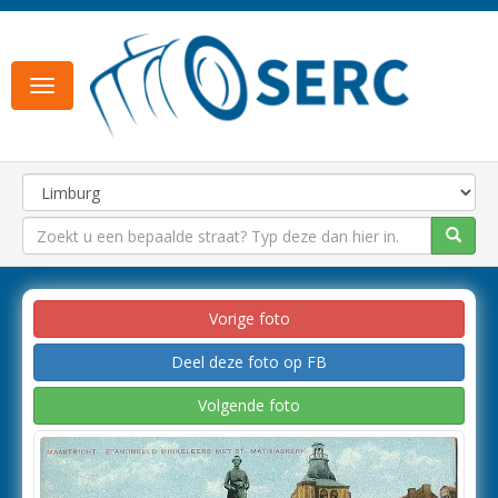
Toggle
navigation
Vorige foto
Deel deze foto op FB
Volgende foto