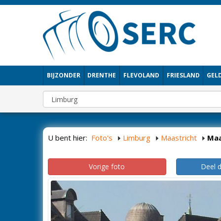
BIJZONDER
DRENTHE
FLEVOLAND
FRIESLAND
GEL
U bent hier:
Foto's
Limburg
Maastricht
Maa
Vorige foto
Deel 