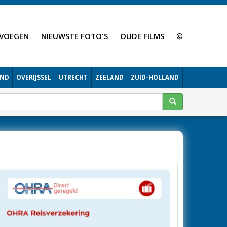
VOEGEN
NIEUWSTE FOTO'S
OUDE FILMS
©
AND
OVERIJSSEL
UTRECHT
ZEELAND
ZUID-HOLLAND