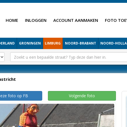
HOME
INLOGGEN
ACCOUNT AANMAKEN
FOTO TOE
DERLAND
GRONINGEN
LIMBURG
NOORD-BRABANT
NOORD-HOLL
stricht
deze foto op FB
Volgende foto