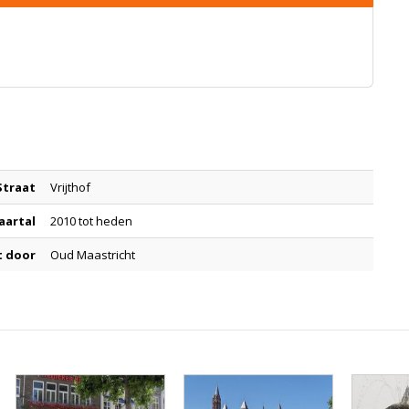
Straat
Vrijthof
Jaartal
2010 tot heden
t door
Oud Maastricht