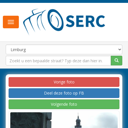
Toggle
navigation
Vorige foto
Deel deze foto op FB
Volgende foto