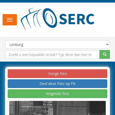
Toggle
navigation
Vorige foto
Deel deze foto op FB
Volgende foto