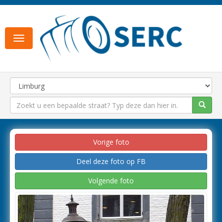
Toggle
navigation
Vorige foto
Deel deze foto op FB
Volgende foto