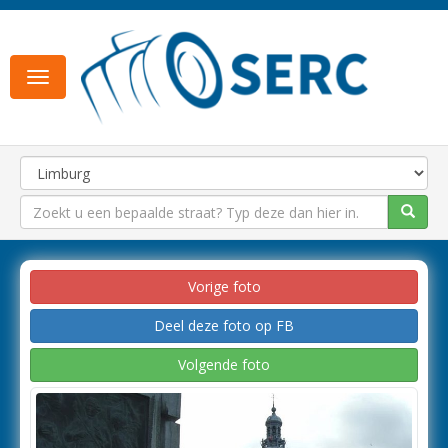
Toggle
navigation
Vorige foto
Deel deze foto op FB
Volgende foto