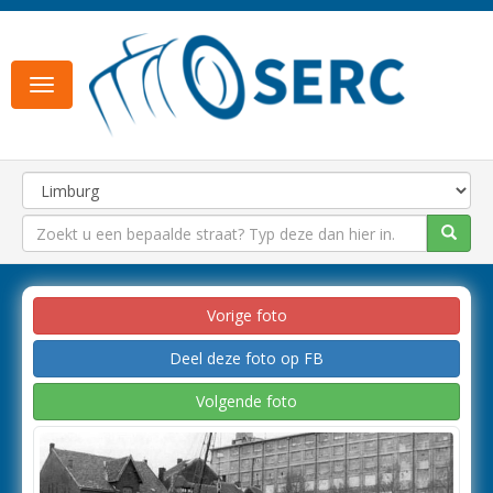
Toggle
navigation
Vorige foto
Deel deze foto op FB
Volgende foto