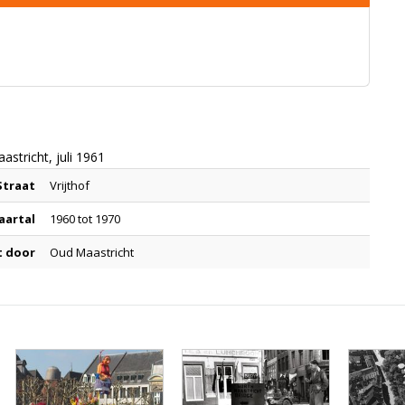
astricht, juli 1961
Straat
Vrijthof
Jaartal
1960 tot 1970
t door
Oud Maastricht