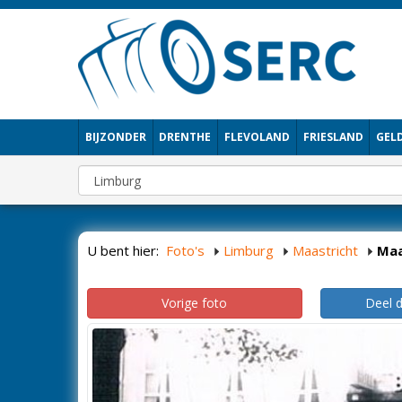
BIJZONDER
DRENTHE
FLEVOLAND
FRIESLAND
GEL
U bent hier:
Foto's
Limburg
Maastricht
Maa
Vorige foto
Deel 