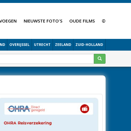
VOEGEN
NIEUWSTE FOTO'S
OUDE FILMS
©
AND
OVERIJSSEL
UTRECHT
ZEELAND
ZUID-HOLLAND