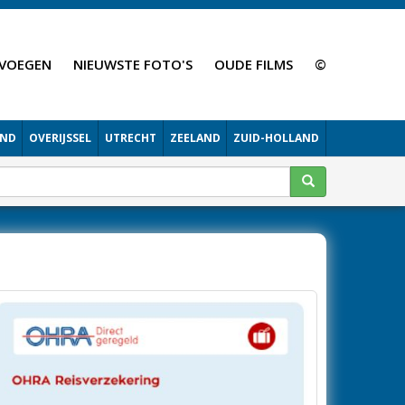
VOEGEN
NIEUWSTE FOTO'S
OUDE FILMS
©
AND
OVERIJSSEL
UTRECHT
ZEELAND
ZUID-HOLLAND