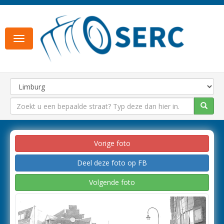
Toggle
navigation
Vorige foto
Deel deze foto op FB
Volgende foto