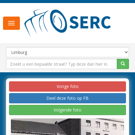
Toggle
navigation
Vorige foto
Deel deze foto op FB
Volgende foto