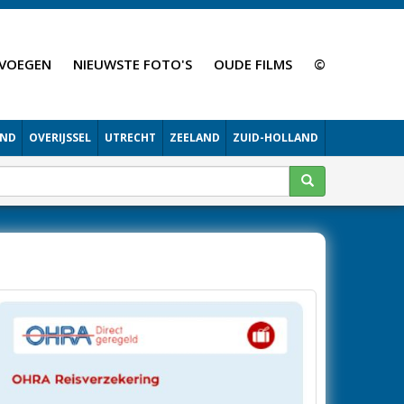
VOEGEN
NIEUWSTE FOTO'S
OUDE FILMS
©
AND
OVERIJSSEL
UTRECHT
ZEELAND
ZUID-HOLLAND