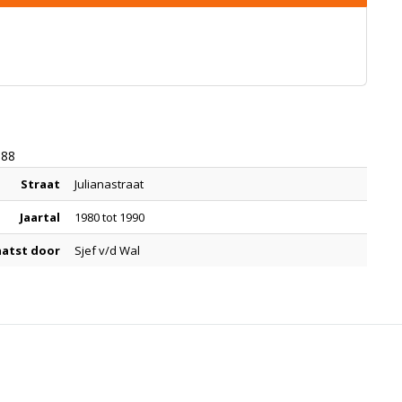
988
Straat
Julianastraat
Jaartal
1980 tot 1990
aatst door
Sjef v/d Wal