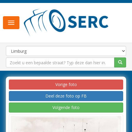
Toggle
navigation
Vorige foto
Deel deze foto op FB
Volgende foto