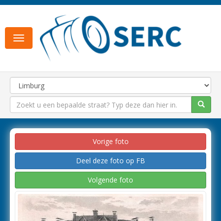
Toggle
navigation
Vorige foto
Deel deze foto op FB
Volgende foto