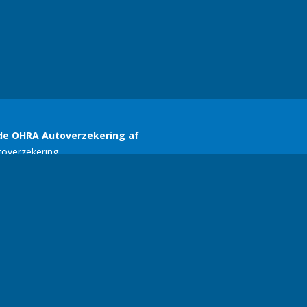
SERC
E-mail:
ariekers@gmail.com
| Telefoonnummer:
+356 77134618