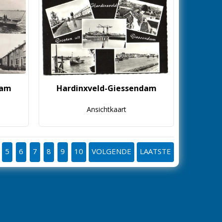
dam
Hardinxveld-Giessendam
Ansichtkaart
5
6
7
8
9
10
VOLGENDE
LAATSTE