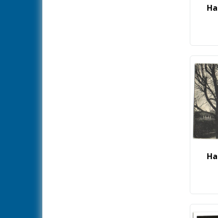
Scheepsbouw
Ha
Scheepswerf De Merwede
Scholen
Sluisweg
Station
Stationsstraat
Steenenhoek
Veerdiensten
Waar in Hardinxveld-Giessendam?
Waar in Hardinxveld?
Wiel
Wielinghof
Wilhelminalaan
Ha
Zwembad
Zwembad De Duikelaar
Zwijnskade