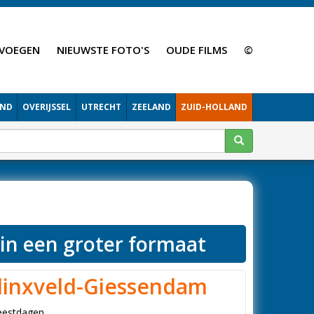
VOEGEN
NIEUWSTE FOTO'S
OUDE FILMS
©
AND
OVERIJSSEL
UTRECHT
ZEELAND
ZUID-HOLLAND
 in een groter formaat
inxveld-Giessendam
Feestdagen