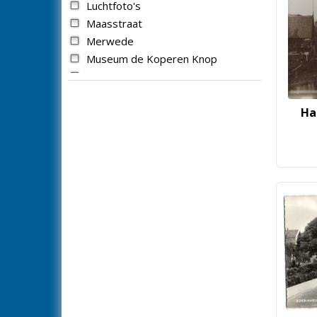
Luchtfoto's
Maasstraat
Merwede
Museum de Koperen Knop
Nassaustraat
Nieuweweg
Ha
Overzicht
Panorama
Parallelweg
Paulus Potterstraat
Peulenhof
Peulenlaan
Peulenstraat
Politie
Prettige Feestdagen
Raadhuisstraat
Rivier de Merwede
Rivierdijk