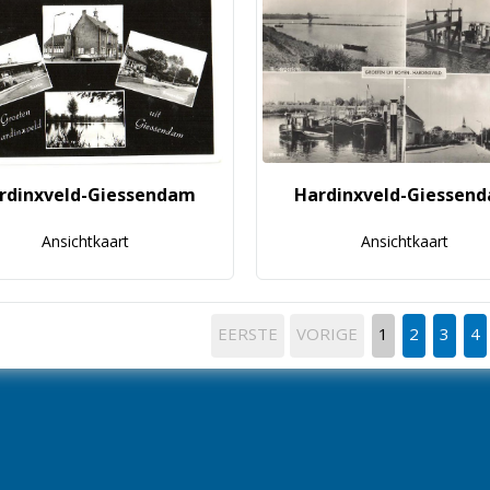
rdinxveld-Giessendam
Hardinxveld-Giessen
Ansichtkaart
Ansichtkaart
EERSTE
VORIGE
1
2
3
4