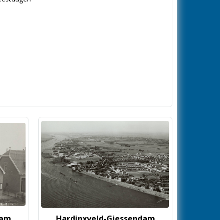
dam
Hardinxveld-Giessendam