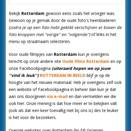
Bekijk
Rotterdam
gewoon eens zoals het vroeger was.
Gewoon op je gemak door de oude foto's heenbladeren
(zodra je op een foto hebt geklikt verschijnen er boven de
foto knoppen met ''vorige'' en ''volgende'')
of links in het
menu op straatnaam selecteren.
Voor oude filmpjes van
Rotterdam
kun je overigens
terecht op onze andere site
Oude films Rotterdam
en op
onze Facebookpagina
(uiteraard hopen we op jouw
''vind ik leuk'')
ROTTERDAM IN BEELD
blijf je op de
hoogte van het nieuwe materiaal. Heb je overigens zelf ook
een website of Facebookpagina in beheer dan kun je dat
aan ons doorgeven
via e-mail
en dan vermelden we die
ook hier. Onze mening is dat hoe meer er te bekijken valt
(ook als dat een keer toevallig niet bij ons is) des te leuker
is het voor de bezoekers.
Overige websites over Rotterdam (bij FB Groepen