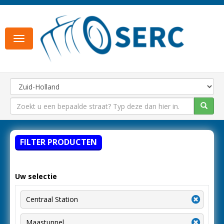
Toggle
navigation
FILTER PRODUCTEN
Uw selectie
Centraal Station
Maastunnel