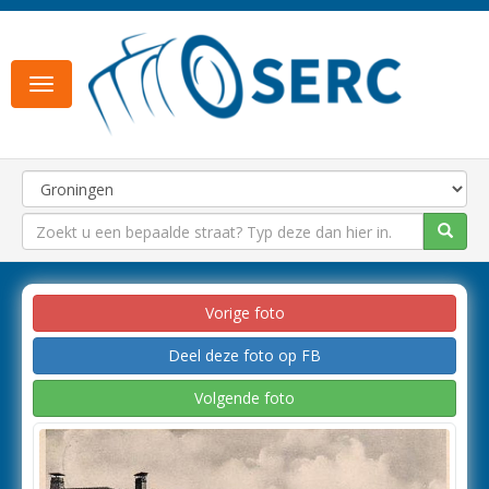
Toggle
navigation
Vorige foto
Deel deze foto op FB
Volgende foto