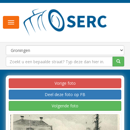
Toggle
navigation
Vorige foto
Deel deze foto op FB
Volgende foto