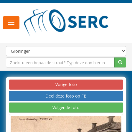
Toggle
navigation
Vorige foto
Deel deze foto op FB
Volgende foto