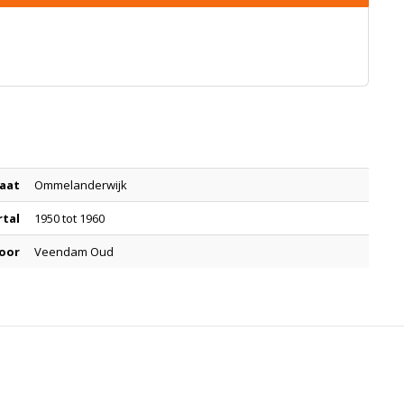
aat
Ommelanderwijk
rtal
1950 tot 1960
oor
Veendam Oud