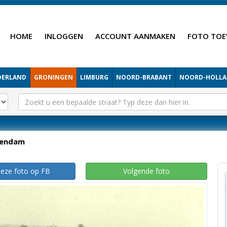
HOME
INLOGGEN
ACCOUNT AANMAKEN
FOTO TOE
DERLAND
GRONINGEN
LIMBURG
NOORD-BRABANT
NOORD-HOLL
endam
deze foto op FB
Volgende foto