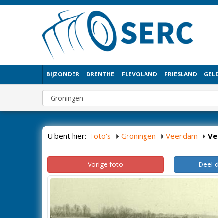
BIJZONDER
DRENTHE
FLEVOLAND
FRIESLAND
GEL
U bent hier:
Foto's
Groningen
Veendam
Ve
Vorige foto
Deel 