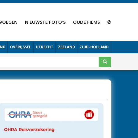
VOEGEN
NIEUWSTE FOTO'S
OUDE FILMS
©
AND
OVERIJSSEL
UTRECHT
ZEELAND
ZUID-HOLLAND