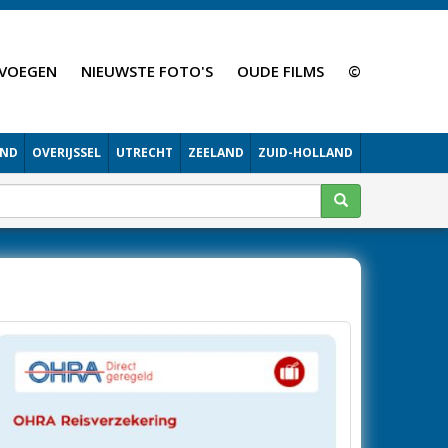
VOEGEN
NIEUWSTE FOTO'S
OUDE FILMS
©
AND
OVERIJSSEL
UTRECHT
ZEELAND
ZUID-HOLLAND