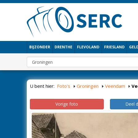
BIJZONDER
DRENTHE
FLEVOLAND
FRIESLAND
GEL
U bent hier:
Foto's
Groningen
Veendam
Ve
Vorige foto
Deel 