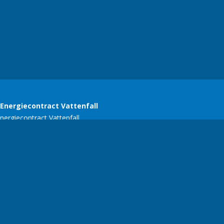
SERC
E-mail:
ariekers@gmail.com
| Telefoonnummer:
+356 77134618