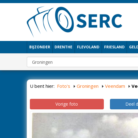
BIJZONDER
DRENTHE
FLEVOLAND
FRIESLAND
GEL
U bent hier:
Foto's
Groningen
Veendam
Ve
Vorige foto
Deel 