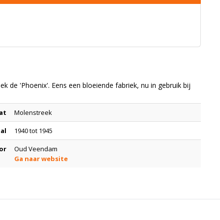
 de 'Phoenix'. Eens een bloeiende fabriek, nu in gebruik bij
at
Molenstreek
tal
1940 tot 1945
or
Oud Veendam
Ga naar website