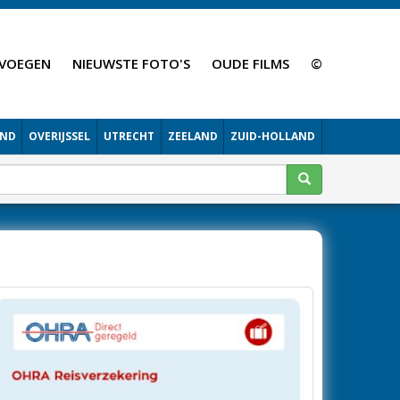
VOEGEN
NIEUWSTE FOTO'S
OUDE FILMS
©
AND
OVERIJSSEL
UTRECHT
ZEELAND
ZUID-HOLLAND